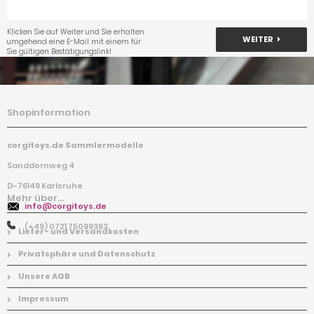
Klicken Sie auf Weiter und Sie erhalten
WEITER
umgehend eine E-Mail mit einem für
Sie gültigen Bestätigungslink!
Shopinformation
corgitoys.de Sammlermodelle
Sanddornweg 4
D-76149 Karlsruhe
Mehr über...
info@corgitoys.de
(+49) 0721 75099363
Liefer- und Versandkosten
Privatsphäre und Datenschutz
Unsere AGB
Impressum